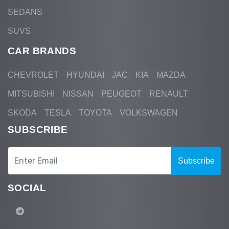
SEDANS
SUVS
CAR BRANDS
CHEVROLET
HYUNDAI
JAC
KIA
MAZDA
MITSUBISHI
NISSAN
PEUGEOT
RENAULT
SKODA
TESLA
TOYOTA
VOLKSWAGEN
SUBSCRIBE
Subscribe
SOCIAL