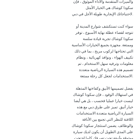
والميزات المتقدمة والأداء الموثوق ، فإن
سكودا كوشاك هي الخيار الأمثل
لاحتياجاتك الإيجارية طويلة الأجل في دبي.
سواء كنت تستكشف شوارع المدينة أو
تتوجه لقضاء عطلة نهاية الأسبوع ، توفر
سكودا كوشاك تجربة قيادة سلسة
وممتعة. مجهزة بجميع الخيارات الأساسية
التي تحتاجها لركوب مريح ، بما في ذلك
تكييف الهواء ، ونوافذ كهربائية ، ونظام
معلومات وترفيه سهل الاستخدام ، تم
تصميم هذه السيارة الرياضية متعددة
الاستخدامات لجعل كل رحلة ممتعة.
بفضل تصميمها الأنيق وكفاءتها المذهلة
في استهلاك الوقود ، فإن سكودا كوشاك
ليست خيارا عمليا فحسب ، بل هي أيضا
خيار أنيق. تميز على طرق دبي مع هذه
السيارة الرياضية متعددة الاستخدامات
اللافتة للنظر التي تجمع بين الأناقة
والوظائف. يضمن استئجار سكودا كوشاك
على المدى الطويل أن يكون لديك سيارة
موثوقة وأنيقة تحت تصرفك كلما احتجت