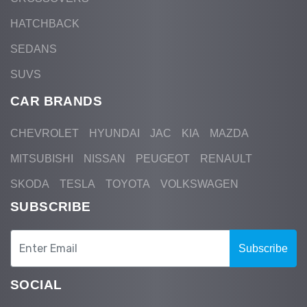
HATCHBACK
SEDANS
SUVS
CAR BRANDS
CHEVROLET
HYUNDAI
JAC
KIA
MAZDA
MITSUBISHI
NISSAN
PEUGEOT
RENAULT
SKODA
TESLA
TOYOTA
VOLKSWAGEN
SUBSCRIBE
Subscribe
SOCIAL