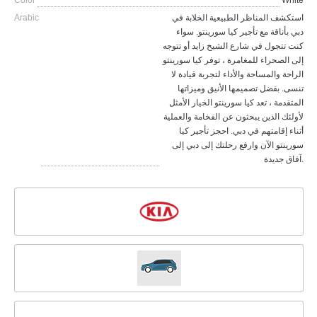
Color
White
Arabic
استكشف المناظر الطبيعية الخلابة في
دبي بأناقة مع تأجير كيا سورينتو. سواء
كنت تتجول في شارع الشيخ زايد أو تتوجه
إلى الصحراء للمغامرة ، توفر كيا سورينتو
الراحة والمساحة والأداء لتجربة قيادة لا
تنسى. بفضل تصميمها الأنيق وميزاتها
المتقدمة ، تعد كيا سورينتو الخيار الأمثل
لأولئك الذين يبحثون عن الفخامة والعملية
أثناء إقامتهم في دبي. احجز تأجير كيا
سورينتو الآن وارفع رحلتك إلى دبي إلى
آفاق جديدة.