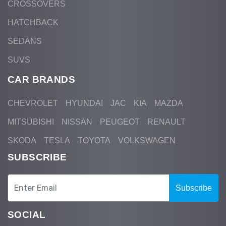
CROSSOVERS
HATCHBACK
SEDANS
SUVS
CAR BRANDS
CHEVROLET
HYUNDAI
JAC
KIA
MAZDA
MITSUBISHI
NISSAN
PEUGEOT
RENAULT
SKODA
TESLA
TOYOTA
VOLKSWAGEN
SUBSCRIBE
Subscribe
SOCIAL