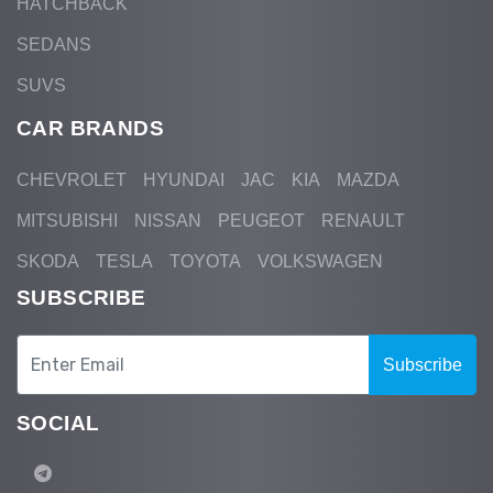
HATCHBACK
SEDANS
SUVS
CAR BRANDS
CHEVROLET
HYUNDAI
JAC
KIA
MAZDA
MITSUBISHI
NISSAN
PEUGEOT
RENAULT
SKODA
TESLA
TOYOTA
VOLKSWAGEN
SUBSCRIBE
Subscribe
SOCIAL