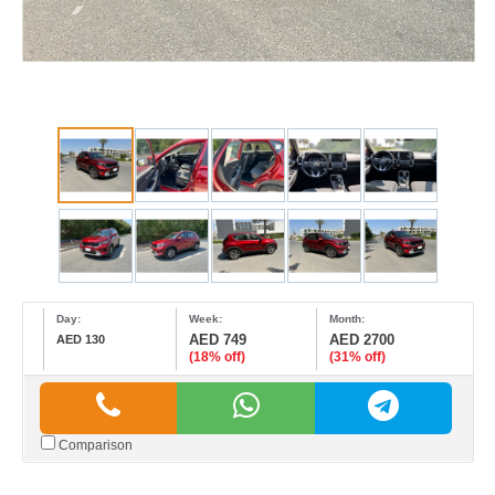
Day:
Week:
Month:
AED 749
AED 2700
AED 130
(18% off)
(31% off)
Comparison