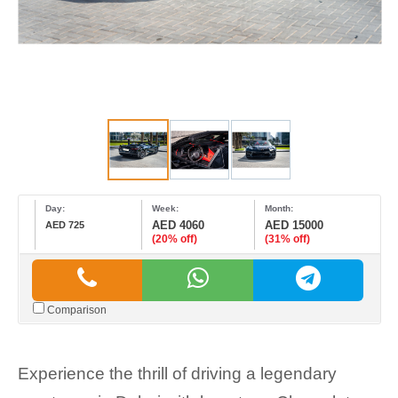
Day:
Week:
Month:
AED 4060
AED 15000
AED 725
(20% off)
(31% off)
Comparison
Experience the thrill of driving a legendary