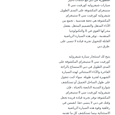
أسطورية في دبي مع خدمات تأجير
سيارات شيفروليه كورفيت سي 8
ستينغراي المكشوفة على المدى الطويل.
شيفروليه كورفيت سي 8 ستينغراي
المكشوفة هي تحفة هندسية ، تجمع بين
الأداء المذهل والتصميم المذهل. بفضل
محركها القوي في 8 والتكنولوجيا
المتقدمة ، توفر هذه السيارة الرياضية
القابلة للتحويل تجربة قيادة لا تنسى على
طرق دبي.
يتيح لك استئجار سيارة شيفروليه
كورفيت سي 8 ستينغراي المكشوفة على
المدى الطويل في دبي الاستمتاع بالراحة
الفاخرة والأداء الاستثنائي لهذه السيارة
الشهيرة لفترة طويلة. سواء كنت تتجول
على طول الساحل الجميل أو تستكشف
شوارع المدينة النابضة بالحياة ، فإن
شيفروليه كورفيت سي 8 ستينغراي
المكشوفة توفر تجربة قيادة فريدة تجعل
وقتك في دبي لا ينسى حقا. انغمس في
رفاهية وقوة هذه السيارة الرياضية
الاستثنائية بينما تستكشف كل ما تقدمه