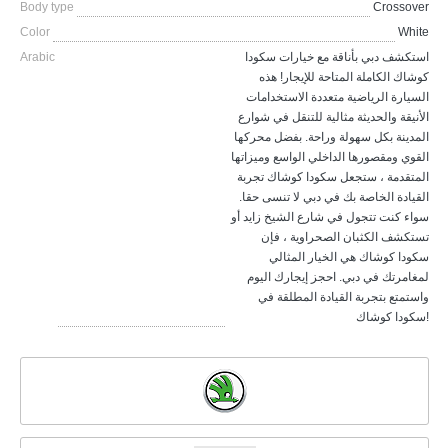
Body type
Crossover
Color
White
Arabic
استكشف دبي بأناقة مع خيارات سكودا
كوشاك الكاملة المتاحة للإيجار! هذه
السيارة الرياضية متعددة الاستخدامات
الأنيقة والحديثة مثالية للتنقل في شوارع
المدينة بكل سهولة وراحة. بفضل محركها
القوي ومقصورها الداخلي الواسع وميزاتها
المتقدمة ، ستجعل سكودا كوشاك تجربة
القيادة الخاصة بك في دبي لا تنسى حقا.
سواء كنت تتجول في شارع الشيخ زايد أو
تستكشف الكثبان الصحراوية ، فإن
سكودا كوشاك هي الخيار المثالي
لمغامرتك في دبي. احجز إيجارك اليوم
واستمتع بتجربة القيادة المطلقة في
سكودا كوشاك!