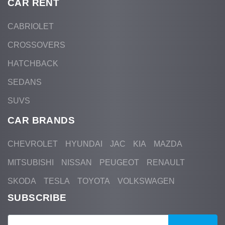
CAR RENT
CABRIOLET
CROSSOVERS
HATCHBACK
SEDANS
SUVS
CAR BRANDS
CHEVROLET
HYUNDAI
JAC
KIA
MAZDA
MITSUBISHI
NISSAN
PEUGEOT
RENAULT
SKODA
TESLA
TOYOTA
VOLKSWAGEN
SUBSCRIBE